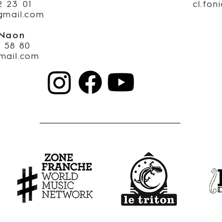
2 23 01
cl.fo
gmail.com
 Naon
4 58 80
mail.com