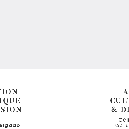
TION
A
IQUE
CUL
USION
& D
Cél
elgado
+33 