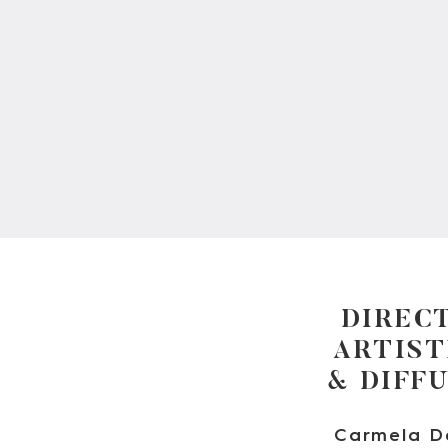
DIREC
ARTIST
& DIFF
Carmela D