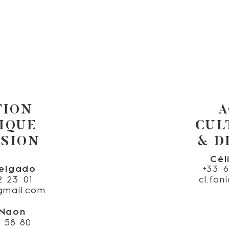
TION
A
IQUE
CUL
USION
& D
Cél
elgado
+33 
2 23 01
cl.fo
gmail.com
 Naon
4 58 80