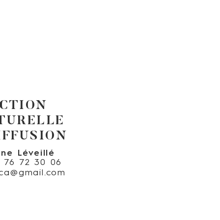
CTION
TURELLE
IFFUSION
ine Léveillé
6 76 72 30 06
nica@gmail.com