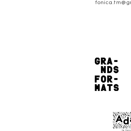
fonica.tm@g