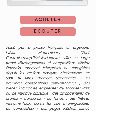
ACHETER
ÉCOUTER
Salué par la presse française et argentine,
l’album Modernísimo (2019,
Contratiempo/UVMdistribution) offre un large
panel d’arrangements et compositions d’Astor
Piazzolla rarement interprétés ou enregistrés
depuis les versions d’origine. Modernísimo, ce
sont 14 titres finement sélectionnés : les
premières compositions emblématiques ; des
pièces fulgurantes, empreintes de sonorités Jazz
ou de musique classique ; des arrangements de
grands « standards » du tango ; des thèmes
monumentaux, parmi les plus avant-gardistes
du compositeur ; des pages inédites, jamais
enregistrées. La totalité de ces pièces sont le
fruit de nos transcriptions, les partitions de ce
répertoire n’ayant jamais été éditées.