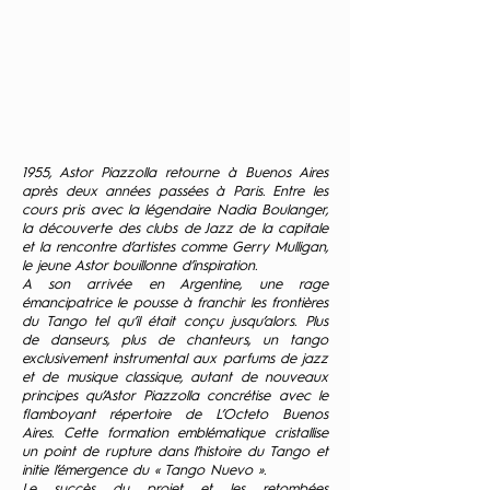
1955, Astor Piazzolla retourne à Buenos Aires
après deux années passées à Paris. Entre les
cours pris avec la légendaire Nadia Boulanger,
la découverte des clubs de Jazz de la capitale
et la rencontre d’artistes comme Gerry Mulligan,
le jeune Astor bouillonne d’inspiration.
A son arrivée en Argentine, une rage
émancipatrice le pousse à franchir les frontières
du Tango tel qu’il était conçu jusqu’alors. Plus
de danseurs, plus de chanteurs, un tango
exclusivement instrumental aux parfums de jazz
et de musique classique, autant de nouveaux
principes qu’Astor Piazzolla concrétise avec le
flamboyant répertoire de L’Octeto Buenos
Aires. Cette formation emblématique cristallise
un point de rupture dans l’histoire du Tango et
initie l’émergence du « Tango Nuevo ».
Le succès du projet et les retombées