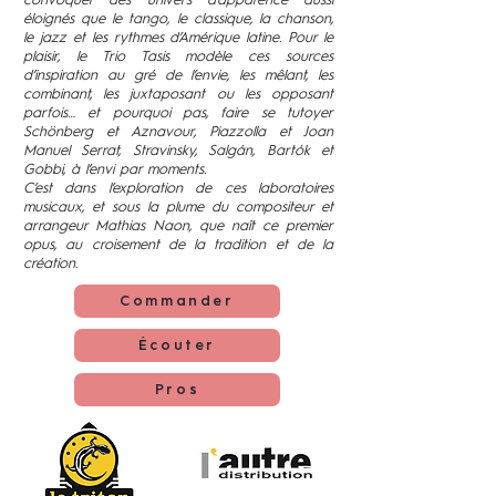
convoquer des univers d’apparence aussi
éloignés que le tango, le classique, la chanson,
le jazz et les rythmes d’Amérique latine. Pour le
plaisir, le Trio Tasis modèle ces sources
d’inspiration au gré de l’envie, les mêlant, les
combinant, les juxtaposant ou les opposant
parfois… et pourquoi pas, faire se tutoyer
Schönberg et Aznavour, Piazzolla et Joan
Manuel Serrat, Stravinsky, Salgán, Bartók et
Gobbi, à l’envi par moments.
C’est dans l’exploration de ces laboratoires
musicaux, et sous la plume du compositeur et
arrangeur Mathias Naon, que naît ce premier
opus, au croisement de la tradition et de la
création.
Commander
Écouter
Pros