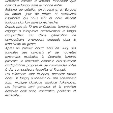
Rebound comme le rebond foisonnant que
connaît le tango dans le monde entier.
Rebond de création en Argentine, en Europe,
au Japon... jeux de miroirs et émulations
inspirantes qui nous lient et nous mènent
toujours plus loin dans la recherche.
Depuis plus de 10 ans le Cuarteto Lunares s'est
engagé à interpréter exclusivement le tango
d'aujourd'hui, issu d'une génération de
compositeurs arrangeurs engagés dans le
renouveau du genre.
Après un premier album sorti en 2015, des
tournées des concerts et de nouvelles
rencontres musicales, le Cuarteto Lunares
présente un répertoire constitué exclusivement
d'adaptations propres et de commandes faites
à des compositeurs Argentins et Français.
Les influences sont multiples, prennent racine
dans le tango, si fondent ou s'en échappent.
Jazz, musique classique, musique folklorique...
Les frontières sont poreuses et la création
demeure ainsi riche, contrastée, périlleuse et
exaltante ...