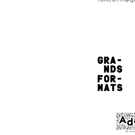
fonica.tm@g