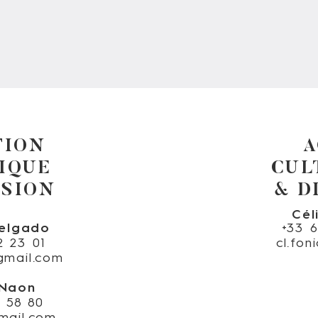
TION
A
IQUE
CUL
USION
& D
Cél
elgado
+33 
2 23 01
cl.fo
gmail.com
 Naon
4 58 80