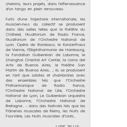
chemins, leurs projets, dans l’effervescence
d’un tango en plein renouveau.
Forts d’une trajectoire internationale, les
musicien•ne•s du collectif se produisent
dans des salles telles que le théâtre du
Châtelet, l’Auditorium de Radio France,
l’Auditorium de l'Orchestre National de
Lyon, Opéra de Bordeaux, le Konzerthaus
de Vienne, l'Elbphilharmonie de Hambourg,
la Fondation Gulbenkian de Lisbonne, le
Shanghai Oriental Art Center, la Usina del
Arte de Buenos Aires, le théâtre San
Martin de Buenos Aires… ; ils se produisent
en tant que solistes et chambristes avec
des ensembles tels que l’Orchestre
Philharmonique de Radio france,
l’Orchestre National de Lille, l’Orchestre
National de Lyon, Le Gulbenkian orquestra
de Lisbonne, l’Orchestre National de
Bretagne… ; dans des festivals tels que les
Flâneries musicales de Reims, les Nuits de
Fourvière, Les Nuits musicales d’Uzès…