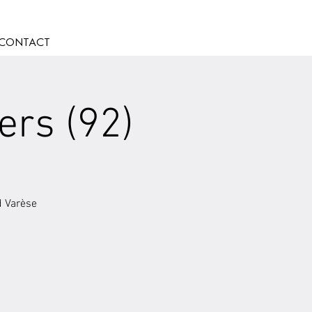
CONTACT
ers (92)
d Varèse