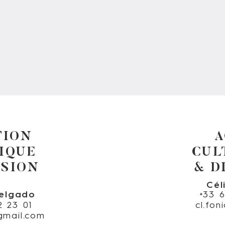
TION
A
IQUE
CUL
USION
& D
Cél
elgado
+33 
2 23 01
cl.fo
gmail.com