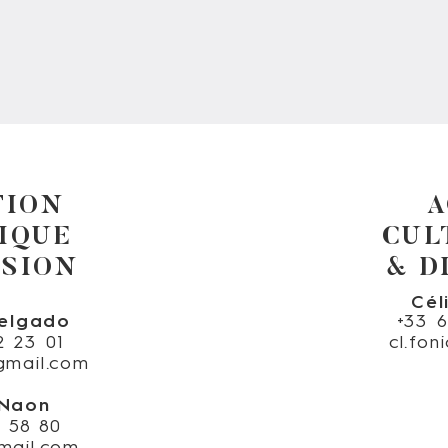
TION
A
IQUE
CUL
USION
& D
Cél
elgado
+33 
2 23 01
cl.fo
gmail.com
 Naon
4 58 80