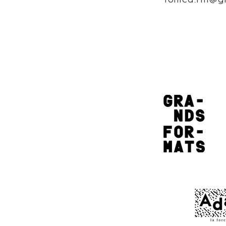
fonica.tm@g